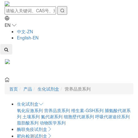
EN
中文-ZN
English-EN
Toggl
naviga
首页
产品
生化试剂盒
营养品质系列
生化试剂盒
氧化应激系列
营养品质系列
维生素-GSH系列
脯氨酸代谢系
列
土壤系列
氮代谢系列
细胞壁代谢系列
呼吸代谢途径系列
脂肪酸系列
动物医学系列
酶联免疫试剂盒
靶向检测试剂盒