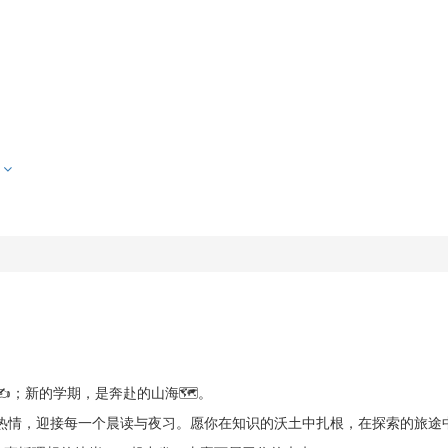
件
️；新的学期，是奔赴的山海🗺️。
的热情，迎接每一个晨读与夜习。愿你在知识的沃土中扎根，在探索的旅途