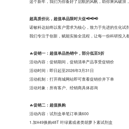
这个新年，我们为你备好了启航的风帆，助你乘风破浪
超高质价比，超值单品限时大促
📢📢📢
诺敏科达始终以客户需求为核心，致力于先进的生化试
我们专注于创新，赋能实验全流程，让每一份科研投入
🔥
促销一：超值
单品热销中，
部分
低至
5
折
活动内容：促销期间，促销清单产品享受促销价
活动时间：即日起至2026年3月31日
活动机制：打开商城网站即可查看促销价并下单
活动对象：所有客户、经销商具体咨询
🔥
促销二：超值换购
活动内容：试剂盒单笔订单满600
1.加¥49换购48T 叶绿素或者类胡萝卜素试剂盒