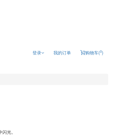
0
登录
我的订单
购物车(
)
中闪光。