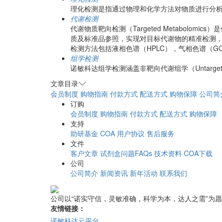
理化检测是指通过物理和化学方法对物质进行分
代谢检测
代谢物质靶向检测（Targeted Metabo
质及标准品参照，实现对目标代谢物的精准检测，
检测方法包括液相色谱（HPLC），气相色谱（GC）
组学检测
诺敏科达组学检测涵盖非靶向代谢组学（Untarget
文章目录
会员制度
购物指南
付款方式
配送方式
购物保障
公司简
订购
会员制度
购物指南
付款方式
配送方式
购物保障
支持
助研基金
COA
用户协议
售后服务
文件
客户文章
试剂盒问题FAQs
技术资料
COA下载
公司
公司简介
新闻资讯
新年活动
联系我们
公司以“诺实守信，灵敏准确，科学为本，达人之需”为
友情链接：
诺敏科达云平台