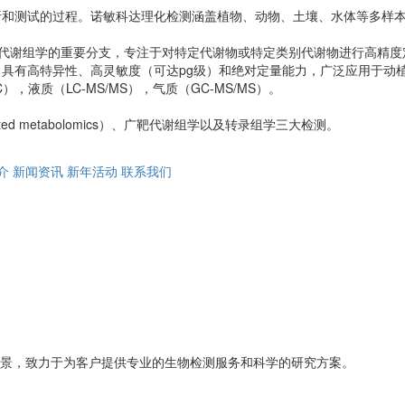
析和测试的过程。诺敏科达理化检测涵盖植物、动物、土壤、水体等多样
lomics）是代谢组学的重要分支，专注于对特定代谢物或特定类别代谢物进行
具有​​高特异性、高灵敏度（可达pg级）和绝对定量能力，广泛应用于
，液质（LC-MS/MS），气质（GC-MS/MS）。
ed metabolomics）、广靶代谢组学以及转录组学三大检测。
介
新闻资讯
新年活动
联系我们
愿景，致力于为客户提供专业的生物检测服务和科学的研究方案。